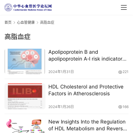
首页
心血管健康
高脂血症
高脂血症
Apolipoprotein B and
apolipoprotein A‐I risk indicators
of coronary heart
2024年1月31日
221
首
页
HDL Cholesterol and Protective
Factors in Atherosclerosis
医
学
2024年1月26日
166
新
闻
New Insights Into the Regulation
of HDL Metabolism and Reverse