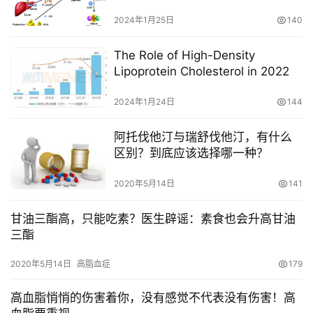
Cholesterol Transport
心
2024年1月25日
140
血
管
The Role of High-Density
中
Lipoprotein Cholesterol in 2022
心
建
2024年1月24日
144
设
阿托伐他汀与瑞舒伐他汀，有什么
心
区别？到底应该选择哪一种？
血
管
2020年5月14日
141
临
床
甘油三酯高，只能吃素？医生辟谣：素食也会升高甘油
研
三酯
究
2020年5月14日
高脂血症
179
心
高血脂悄悄的伤害着你，没有感觉不代表没有伤害！高
血