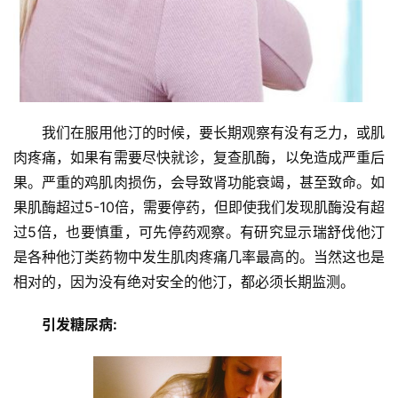
心
血
管
中
心
我们在服用他汀的时候，要长期观察有没有乏力，或肌
建
肉疼痛，如果有需要尽快就诊，复查肌酶，以免造成严重后
设
果。严重的鸡肌肉损伤，会导致肾功能衰竭，甚至致命。如
果肌酶超过5-10倍，需要停药，但即使我们发现肌酶没有超
心
过5倍，也要慎重，可先停药观察。有研究显示瑞舒伐他汀
血
管
是各种他汀类药物中发生肌肉疼痛几率最高的。当然这也是
临
相对的，因为没有绝对安全的他汀，都必须长期监测。
床
研
引发糖尿病:
究
心