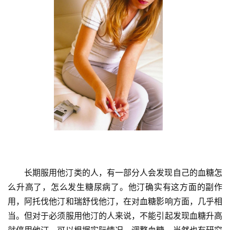
血
管
专
题
心
血
管
健
康
问
诊
长期服用他汀类的人，有一部分人会发现自己的血糖怎
社
么升高了，怎么发生糖尿病了。他汀确实有这方面的副作
区
用，阿托伐他汀和瑞舒伐他汀，在对血糖影响方面，几乎相
当。但对于必须服用他汀的人来说，不能引起发现血糖升高
就停用他汀，可以根据实际情况，调整血糖。当然也有研究