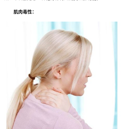
肌肉毒性：
首
页
医
学
新
闻