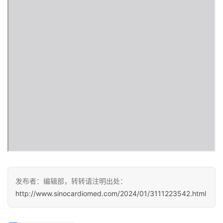
页
医
学
新
闻
心
血
管
中
心
建
设
发布者：编辑部，转转请注明出处：
心
http://www.sinocardiomed.com/2024/01/3111223542.html
血
管