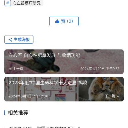
心血管疾病研究
临
床
研
赞
(2)
究
生成海报
心
血
管
左心室 向心性肥厚发展 与收缩功能
专
题
上一篇
2024年1月29日 下午9:57
2023年度“中国生命科学十大进展”揭晓
心
血
2024年3月1日 上午12:36
下一篇
管
健
康
相关推荐
问