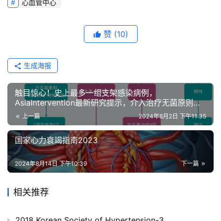
心血管中心
临
床
研
赞
(10)
究
生成海报
心
血
管
触目惊心！史上最多一组支架感染病例，
AsiaIntervention最新研究提示，介入治疗无菌原则不
专
容小觑
题
上一篇
2024年8月2日 下午11:35
国家心力衰竭指南2023
心
血
2024年8月14日 下午10:39
下一篇
管
健
康
相关推荐
问
2018 Korean Society of Hypertension-3