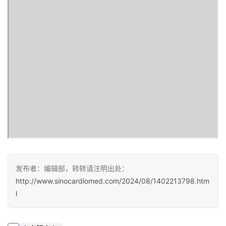
页
医
学
新
闻
心
血
管
中
心
建
设
发布者：编辑部，转转请注明出处：
http://www.sinocardiomed.com/2024/08/1402213798.htm
l
心
血
管