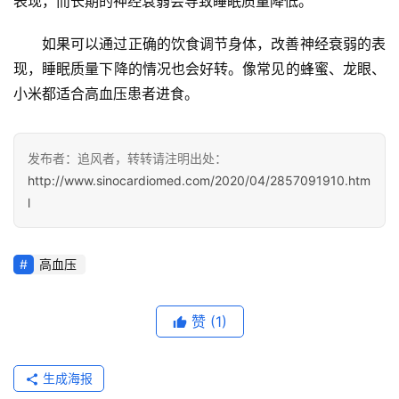
表现，而长期的神经衰弱会导致睡眠质量降低。
心
如果可以通过正确的饮食调节身体，改善神经衰弱的表
血
现，睡眠质量下降的情况也会好转。像常见的蜂蜜、龙眼、
管
小米都适合高血压患者进食。
专
题
发布者：追风者，转转请注明出处：
心
http://www.sinocardiomed.com/2020/04/2857091910.htm
血
l
管
健
康
高血压
问
赞
(1)
诊
社
区
生成海报