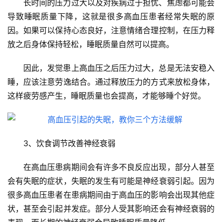
长时间的压力过大以及对疾病过于担忧、焦虑都可能会
新
闻
导致睡眠质量下降，这就是很多高血压患者经常失眠的原
因。如果可以保持心态良好，注意情绪合理控制，在压力释
心
放之后身体保持轻松，睡眠质量自然可以提高。
血
管
因此，发觉患上高血压之后压力过大，总是无法安稳入
中
睡，应该注意劳逸结合。通过释放压力的方式来放松身体，
心
这样疲劳感产生，睡眠质量也会提高，才能够睡个好觉。
建
设
心
3、饮食调节改善神经衰弱
血
管
在高血压患病期间会有许多不良反应出现，部分人甚至
临
会有失眠的症状，失眠的发生有可能是神经衰弱引起。因为
床
很多高血压患者在患病期间由于高血压的影响会出现其他症
研
状，甚至会引起并发症。部分人受其影响还会有神经衰弱的
究