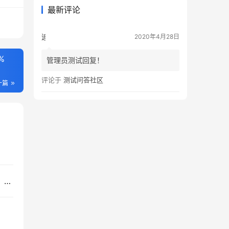
最新评论
追风者
2020年4月28日
%
管理员测试回复！
评论于
测试问答社区
一篇
胃食管反流病胸痛和其他疾病引起的胸痛怎么区分，怎么治疗？​