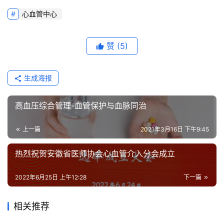
床
心血管中心
研
究
赞
(5)
心
血
生成海报
管
专
高血压综合管理-血管保护与血脉同治
题
上一篇
2021年3月16日 下午9:45
心
血
热烈祝贺安徽省医师协会心血管介入分会成立
管
健
2022年6月25日 上午12:28
下一篇
康
相关推荐
问