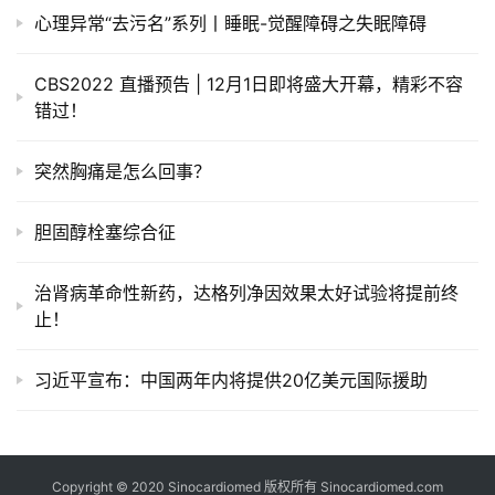
诊
心理异常“去污名”系列丨睡眠-觉醒障碍之失眠障碍
社
区
CBS2022 直播预告 | 12月1日即将盛大开幕，精彩不容
错过！
突然胸痛是怎么回事？
胆固醇栓塞综合征
治肾病革命性新药，达格列净因效果太好试验将提前终
止！
习近平宣布：中国两年内将提供20亿美元国际援助
Copyright © 2020 Sinocardiomed 版权所有
Sinocardiomed.com