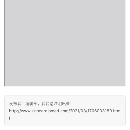
医
学
新
闻
心
血
管
中
心
建
设
发布者：编辑部，转转请注明出处：
心
http://www.sinocardiomed.com/2021/03/1706003180.htm
血
l
管
临