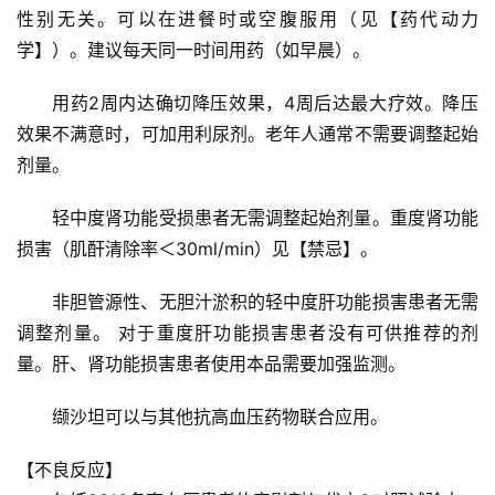
性别无关。可以在进餐时或空腹服用（见【药代动力
学】）。建议每天同一时间用药（如早晨）。
用药2周内达确切降压效果，4周后达最大疗效。降压
效果不满意时，可加用利尿剂。老年人通常不需要调整起始
剂量。
轻中度肾功能受损患者无需调整起始剂量。重度肾功能
损害（肌酐清除率＜30ml/min）见【禁忌】。
非胆管源性、无胆汁淤积的轻中度肝功能损害患者无需
调整剂量。 对于重度肝功能损害患者没有可供推荐的剂
量。肝、肾功能损害患者使用本品需要加强监测。
缬沙坦可以与其他抗高血压药物联合应用。
【不良反应】