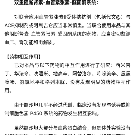
双重阻断肾素-血管紧张素-醛固酮系统：
对联合应用血管紧张素II受体拮抗剂（包括代文@）与
ACE抑制剂或阿利吉仑应当非常慎重。当联合使用本品与其
他阻断肾素-血管紧张素-醛固酮系统的药物，应当密切监测
血压、肾功能和电解质。
【药物相互作用】
已对本品与以下药物的相互作用进行了研究：西米替
丁、华法令、呋噻米、地高辛、阿替洛尔、吲哚美辛、氢氯
噻嗪、氨氯地平和格列本脲，没有发现明显的药物相互作
用。
由于缬沙坦几乎不经过代谢，临床没有发现与诱导或抑
制细胞色素 P450 系统的药物发生相互影响。
虽然缬沙坦大部分与血浆蛋白结合，但是体外实验没有