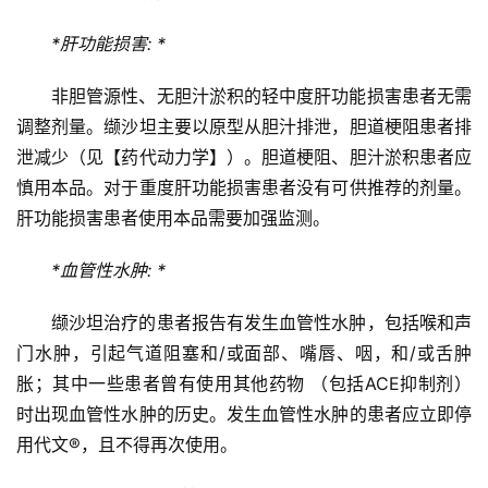
*肝功能损害: *
非胆管源性、无胆汁淤积的轻中度肝功能损害患者无需
调整剂量。缬沙坦主要以原型从胆汁排泄，胆道梗阻患者排
泄减少（见【药代动力学】）。胆道梗阻、胆汁淤积患者应
慎用本品。对于重度肝功能损害患者没有可供推荐的剂量。
肝功能损害患者使用本品需要加强监测。
*血管性水肿: *
缬沙坦治疗的患者报告有发生血管性水肿，包括喉和声
门水肿，引起气道阻塞和/或面部、嘴唇、咽，和/或舌肿
胀；其中一些患者曾有使用其他药物 （包括ACE抑制剂）
时出现血管性水肿的历史。发生血管性水肿的患者应立即停
用代文®，且不得再次使用。