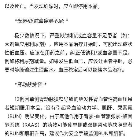
血
以及死亡。当发现妊娠时，应立即停用本品。
管
中
*低钠和/或血容量不足: *
心
建
极少数情况下，严重缺钠和/或血容量不足患者（如：
设
大剂量应用利尿剂），应用本品治疗开始时，可能出现症状
性低血压。应该在用药之前，纠正低钠和/或血容量不足，
心
例如将利尿剂减量。如果发生低血压，应该让患者平卧，必
血
要时静脉输注生理盐水。血压稳定后可以继续本品治疗。
管
临
*肾动脉狭窄: *
床
研
12例因单侧肾动脉狭窄导致的继发性肾血管性高血压患
究
者短期服用本品，没有引起肾血流动力学、肌酐、尿素氮
（BUN）明显变化。由于其他作用于肾素-血管紧张素-醛固
心
血
醇系统（RAAS）的药物可能使单侧或双侧肾动脉狭窄患者
管
的BUN和肌酐升高，建议作为安全手段监测BUN和肌酐。