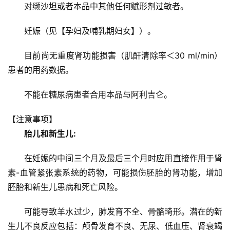
对缬沙坦或者本品中其他任何赋形剂过敏者。
妊娠（见【孕妇及哺乳期妇女】）。
目前尚无重度肾功能损害（肌酐清除率＜30 ml/min）
患者的用药数据。
不能在糖尿病患者合用本品与阿利吉仑。
首
【注意事项】
页
胎儿和新生儿:
医
在妊娠的中间三个月及最后三个月时应用直接作用于肾
学
素-血管紧张素系统的药物，可能损伤胚胎的肾功能，增加
新
胚胎和新生儿患病和死亡风险。
闻
可能导致羊水过少，肺发育不全、骨骼畸形。潜在的新
心
生儿不良反应包括：颅骨发育不良、无尿、低血压、肾衰竭