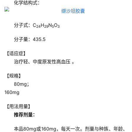
化学结构式：
分子式：C
H
N
O
24
29
5
3
分子量：435.5
【适应症】
治疗轻、中度原发性高血压 。
【规格】
80mg；
160mg
【用法用量】
推荐剂量：
本品80mg或160mg，每天一次。剂量与种族、年龄、