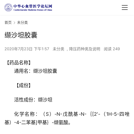
首页
未分类
缬沙坦胶囊
2020年7月23日 下午1:57
未分类
,
降压药种类及说明
阅读 249
【药品名称】
通用名：缬沙坦胶囊
【成份】
活性成份：缬沙坦
化学名称：（S）-N-戊酰基-N-｛[2′-（1H-5-四唑
基）-4-二苯基]甲基｝-缬氨酸。