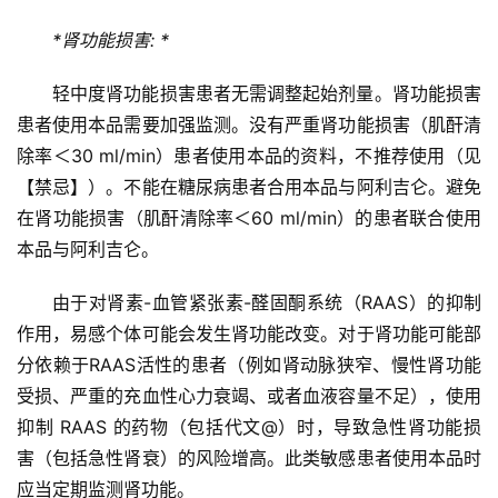
专
题
*肾功能损害: *
轻中度肾功能损害患者无需调整起始剂量。肾功能损害
心
血
患者使用本品需要加强监测。没有严重肾功能损害（肌酐清
管
除率＜30 ml/min）患者使用本品的资料，不推荐使用（见
健
【禁忌】）。不能在糖尿病患者合用本品与阿利吉仑。避免
康
在肾功能损害（肌酐清除率＜60 ml/min）的患者联合使用
本品与阿利吉仑。
问
诊
由于对肾素-血管紧张素-醛固酮系统（RAAS）的抑制
社
作用，易感个体可能会发生肾功能改变。对于肾功能可能部
区
分依赖于RAAS活性的患者（例如肾动脉狭窄、慢性肾功能
受损、严重的充血性心力衰竭、或者血液容量不足），使用
抑制 RAAS 的药物（包括代文@）时，导致急性肾功能损
害（包括急性肾衰）的风险增高。此类敏感患者使用本品时
应当定期监测肾功能。