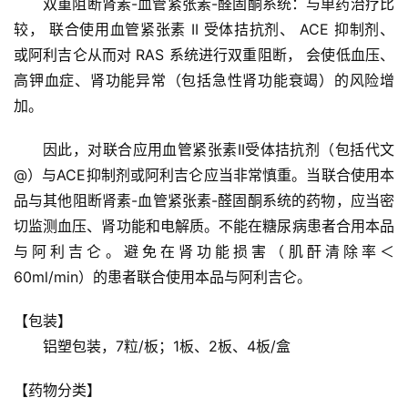
双重阻断肾素-血管紧张素-醛固酮系统：与单药治疗比
较， 联合使用血管紧张素 II 受体拮抗剂、 ACE 抑制剂、
或阿利吉仑从而对 RAS 系统进行双重阻断， 会使低血压、
高钾血症、肾功能异常（包括急性肾功能衰竭）的风险增
加。
因此，对联合应用血管紧张素II受体拮抗剂（包括代文
@）与ACE抑制剂或阿利吉仑应当非常慎重。当联合使用本
品与其他阻断肾素-血管紧张素-醛固酮系统的药物，应当密
切监测血压、肾功能和电解质。不能在糖尿病患者合用本品
与阿利吉仑。避免在肾功能损害（肌酐清除率＜
60ml/min）的患者联合使用本品与阿利吉仑。
【包装】
铝塑包装，7粒/板；1板、2板、4板/盒
【药物分类】