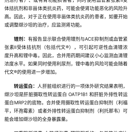
剂治疗者）、或有肾功能损害者，同时使用血管紧张素II受
体拮抗剂和非甾体类抗炎药，可能会使肾功能恶化的风险升
高。因此，对于正在使用非甾体类抗炎药的患者，如要开始
或调整缬沙坦的治疗，应监测肾功能。
锂剂：
有报告显示联合使用锂剂与ACE抑制剂或血管紧
张素II受体拮抗剂（包括代文®），可引起可逆性血清锂浓
度升高和锂中毒。因此，合并用药期间建议小心监测血清锂
浓度水平。如果同时使用利尿剂，锂中毒的风险可能会随着
代文®的使用进一步增加。
转运蛋白：
人肝脏组织进行的一项体外研究结果表明，
缬沙坦是肝脏摄取性转运蛋白 OATP1B1 和肝脏外排性转运
蛋白MRP2的底物。合并使用摄取性转运蛋白抑制剂（利福
平，环孢霉素）或者外排性转运蛋白抑制剂（利托那韦）可
能会增加缬沙坦的全身暴露量。