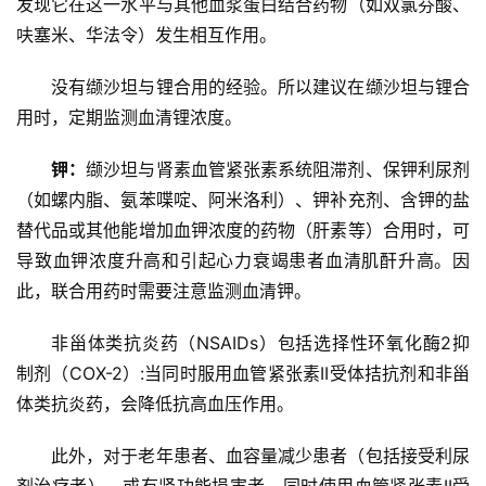
发现它在这一水平与其他血浆蛋白结合药物（如双氯芬酸、
呋塞米、华法令）发生相互作用。
没有缬沙坦与锂合用的经验。所以建议在缬沙坦与锂合
用时，定期监测血清锂浓度。
钾：
缬沙坦与肾素血管紧张素系统阻滞剂、保钾利尿剂
（如螺内脂、氨苯喋啶、阿米洛利）、钾补充剂、含钾的盐
替代品或其他能增加血钾浓度的药物（肝素等）合用时，可
导致血钾浓度升高和引起心力衰竭患者血清肌酐升高。因
此，联合用药时需要注意监测血清钾。
非甾体类抗炎药（NSAIDs）包括选择性环氧化酶2抑
制剂（COX-2）:当同时服用血管紧张素II受体拮抗剂和非甾
体类抗炎药，会降低抗高血压作用。
此外，对于老年患者、血容量减少患者（包括接受利尿