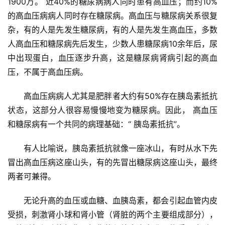
1900万。 近40%的糖尿病病人同时患有高血压；而约10%
研
的高血压病病人同时存在糖尿病。高血压与糖尿病关系很复
究
杂，有的人是先发生糖尿病，有的人是先发生高血压，多数
人高血压和糖尿病先后发生，少数人患糖尿病10余年后，尿
心
血
中出现蛋白，血压逐步升高，这是糖尿病肾病引起的高血
管
压，不属于高血压病。
专
题
高血压病病人尤其是肥胖者大约有50%存在胰岛素抵抗
状态，这部分人很容易慢慢地变为糖尿病。因此， 高血压
心
和糖尿病有一个共同的病理基础：“ 胰岛素抵抗”。
血
管
有人比喻说，胰岛素抵抗就像一座冰山，有时从水下先
健
冒出高血压病这座山头，有的先冒出糖尿病这座山头，最终
康
两者可兼得。
问
无论升高的血压或血糖、血胰岛素，都会引起血管内皮
诊
受损，刺激肾小球和肾小管（肾脏的两个主要组成部分），
社