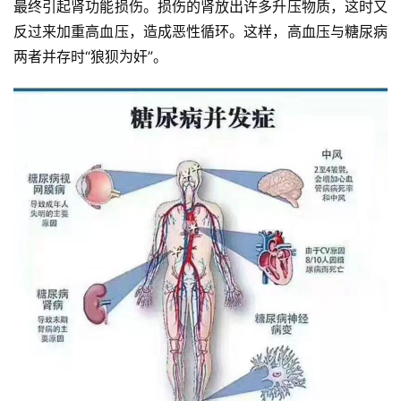
最终引起肾功能损伤。损伤的肾放出许多升压物质，这时又
区
反过来加重高血压，造成恶性循环。这样，高血压与糖尿病
两者并存时“狼狈为奸”。