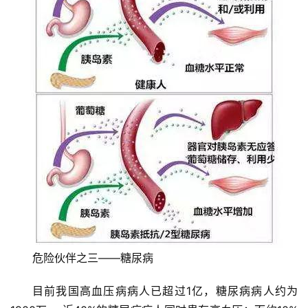
医
学
新
闻
心
血
管
中
心
建
设
心
血
危险伙伴之三——糖尿病
管
临
目前我国高血压病病人已超过1亿，糖尿病病人约为
床