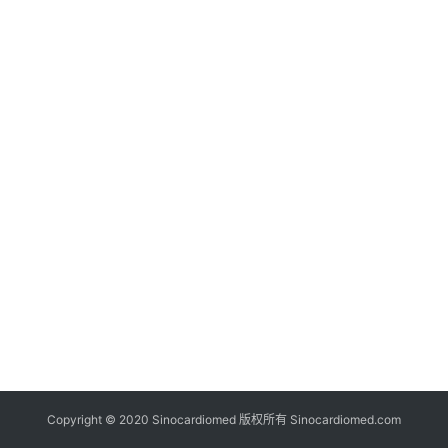
床
研
究
心
血
管
专
题
心
血
管
健
康
问
Copyright © 2020 Sinocardiomed 版权所有
Sinocardiomed.com
诊