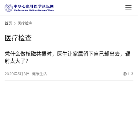
医
学
首页
医疗检查
新
闻
医疗检查
心
凭什么做核磁共振时，医生让家属留下自己却出去，辐
血
射太大了？
管
中
2020年5月3日
健康生活
113
心
建
设
心
血
管
临