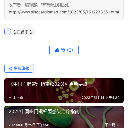
管
发布者：编辑部，转转请注明出处：
临
http://www.sinocardiomed.com/2023/05/1612233351.html
床
研
究
心血管中心
心
赞
(2)
血
管
专
生成海报
题
《中国血脂管理指南(2023)》更新要点
心
血
上一篇
2023年5月1日 下午4:39
管
健
2022中国幽门螺杆菌感染治疗指南
康
2023年10月25日 下午9:49
下一篇