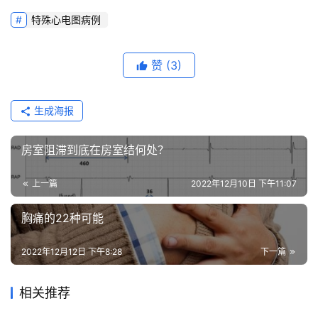
床
特殊心电图病例
研
究
赞
(3)
心
血
生成海报
管
专
题
房室阻滞到底在房室结何处？
上一篇
2022年12月10日 下午11:07
心
血
胸痛的22种可能
管
健
2022年12月12日 下午8:28
下一篇
康
相关推荐
问
诊