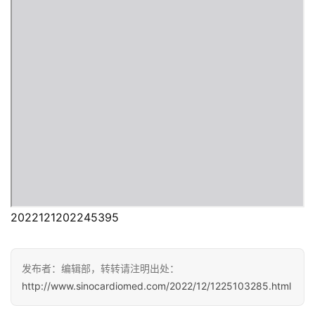
医
学
新
闻
心
血
管
中
心
建
设
2022121202245395
心
发布者：编辑部，转转请注明出处：
血
http://www.sinocardiomed.com/2022/12/1225103285.html
管
临