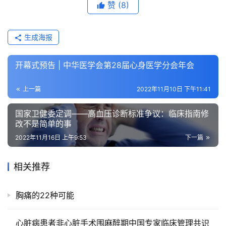
研
赞
(8)
究
生成海报
心
血
开幕式预告 | 中华医学会第28届心身医学分会年会
管
专
上一篇
2022年11月10日 下午11:41
题
国家卫健委定调——高血压诊断标准争议：临床指南修
心
改不是简单的事
血
2022年11月16日 上午9:53
下一篇
管
健
相关推荐
康
问
胸痛的22种可能
诊
社
心脏病患者非心脏手术围麻醉期中国专家临床管理共识