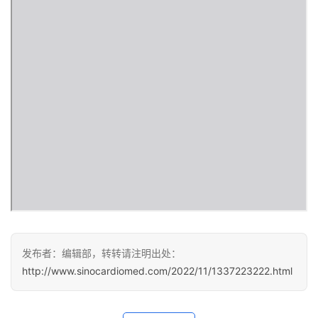
医
学
新
闻
心
血
管
中
心
建
设
心
血
发布者：编辑部，转转请注明出处：
管
http://www.sinocardiomed.com/2022/11/1337223222.html
临
床