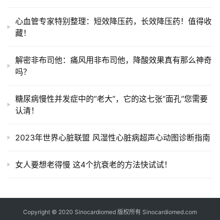
社
心血管专家特别整理：短效降压药，长效降压药！值得收
区
藏！
解密非布司他：痛风用非布司他，降酸效果真有那么神奇
吗？
糖尿病慢性并发症中的“老大”，它的这七张“面孔”您需要
认清！
2023年世界心脏联盟 风湿性心脏病超声心动图诊断指南
女人要想老得慢 这4个抗衰老的方法快试试！
Copyright © 2020 Sinocardiomed 版权所有
Sinocardiomed.com