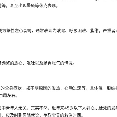
钝等，甚至出现晕厥等休克表现。
要为急性左心衰竭，通常表现为咳嗽、呼吸困难、紫绀，严重者
有频繁的恶心、呕吐以及肠胃胀气的情况。
相应的全身症状，如不明原因的发热，心动过速等，且体温一般维
1周左右。
与中青年人无关，其实不然，近年来45岁以下人群心肌梗死的发
时，应及时到医院就诊，争取宝贵的救治时间。