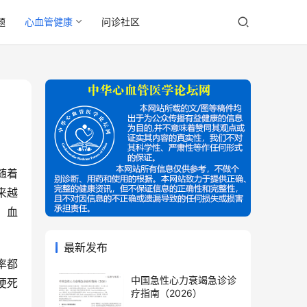
题
心血管健康
问诊社区
随着
来越
，血
。
最新发布
率都
中国急性心力衰竭急诊诊
梗死
疗指南（2026）