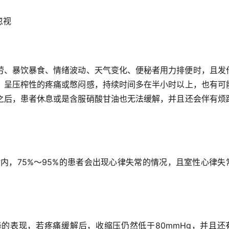
忽视
劳、暴饮暴食、情绪波动、天气变化、便秘者用力排便时，且发
，呈压榨性的疼痛或憋闷感，持续时间多在半小时以上，也有可
之后，患者休息或是含服硝酸甘油也无法缓解，并且还会伴有烦
时内，75%～95%的患者会出现心律失常的情况，且室性心律失
的表现，若疼痛缓解后，收缩压仍然低于80mmHg，并且还