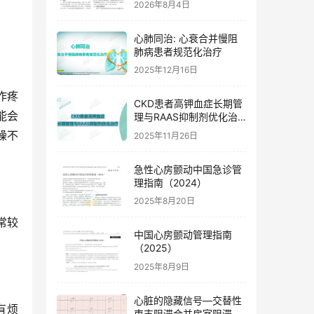
2026年8月4日
心肺同治: 心衰合并慢阻
肺病患者规范化治疗
2025年12月16日
作疼
CKD患者高钾血症长期管
能会
理与RAAS抑制剂优化治
疗
躁不
2025年11月26日
急性心房颤动中国急诊管
理指南（2024）
2025年8月20日
常较
中国心房颤动管理指南
（2025）
2025年8月9日
心脏的隐藏信号—交替性
有烦
束支阻滞合并房室阻滞