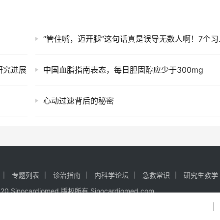
“管住嘴，迈
研究进展
中国血脂指南表态，每日胆固醇应少于300mg
心动过速背后的秘密
专题列表
诊治指南
内科学论坛
急救常识
研究生教学
2020 Sinocardiomed 版权所有
Sinocardiomed.com