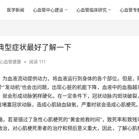
医学新闻
心血管中心建设
心血管临床研究
心血管专
典型症状最好了解一下
心血管健康
•
阅读 111
，为血液流动提供动力，将血液运行到身体的各个部位。但是，
个“发动机”也会出问题，出现心脏的机能下降，血液中的血脂越
，就会形成动脉粥样硬化。在一定条件下，冠状动脉内斑块破裂
栓堵塞冠状动脉，造成心肌缺血缺氧，严重时就会造成心肌梗死
格，若是错过了急性心肌梗死的“黄金抢救时间”，致死率和致残
救治，对心肌梗死患者的治疗和预后意义重大，因此，了解心肌