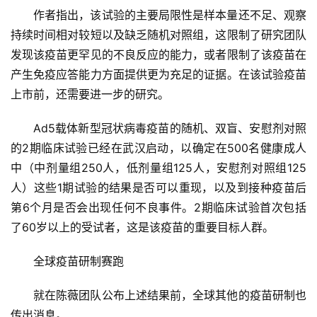
作者指出，该试验的主要局限性是样本量还不足、观察
心
血
持续时间相对较短以及缺乏随机对照组，这限制了研究团队
管
发现该疫苗更罕见的不良反应的能力，或者限制了该疫苗在
专
产生免疫应答能力方面提供更为充足的证据。在该试验疫苗
题
上市前，还需要进一步的研究。
心
Ad5载体新型冠状病毒疫苗的随机、双盲、安慰剂对照
血
的2期临床试验已经在武汉启动，以确定在500名健康成人
管
中（中剂量组250人，低剂量组125人，安慰剂对照组125
健
人）这些1期试验的结果是否可以重现，以及到接种疫苗后
康
第6个月是否会出现任何不良事件。2期临床试验首次包括
了60岁以上的受试者，这是该疫苗的重要目标人群。
问
诊
全球疫苗研制赛跑
社
区
就在陈薇团队公布上述结果前，全球其他的疫苗研制也
传出消息。