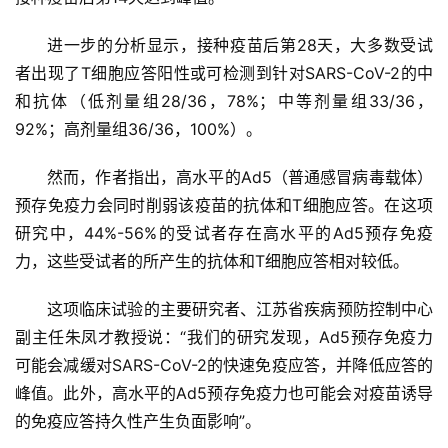
闻
进一步的分析显示，接种疫苗后第28天，大多数受试
心
者出现了T细胞应答阳性或可检测到针对SARS-CoV-2的中
血
和抗体（低剂量组28/36，78%；中等剂量组33/36，
管
92%；高剂量组36/36，100%）。
中
心
然而，作者指出，高水平的Ad5（普通感冒病毒载体）
建
预存免疫力会同时削弱该疫苗的抗体和T细胞应答。在这项
设
研究中，44%-56%的受试者存在高水平的Ad5预存免疫
力，这些受试者的所产生的抗体和T细胞应答相对较低。
心
血
这项临床试验的主要研究者、江苏省疾病预防控制中心
管
副主任朱凤才教授说：“我们的研究发现，Ad5预存免疫力
临
可能会减缓对SARS-CoV-2的快速免疫应答，并降低应答的
床
研
峰值。此外，高水平的Ad5预存免疫力也可能会对疫苗诱导
究
的免疫应答持久性产生负面影响”。