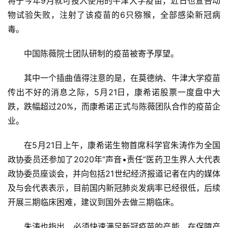
将于今年9月就可投入使用的牛津大学疫苗，近日也宣告动
物试验失败，注射了该疫苗的6只猕猴，全部感染新冠病
毒。
中国陈薇院士团队研制的疫苗被寄予厚望。
其中一个插曲值得注意的是，在莫德纳、牛津大学疫苗
传出不好的消息之际，5月21日，康希诺股票一度盘中大
跌，跌幅超过20%，而康希诺正式与陈薇团队合作的疫苗企
业。
在5月21日上午，康希诺生物首席科学官朱涛作为全国
政协委员还参加了2020年“声音•责任”医药卫生界人大代表
政协委员座谈会，并向包括21世纪经济报道记者在内的媒体
及与会代表表示，目前国内新冠肺炎发病率已经很低，后续
开展三期临床困难，建议到国外去做三期临床。
朱涛也指出，必须快速满足新冠疫苗的产能，在保障产