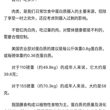
专
题
肉类，是我们日常饮食中蛋白质摄入的主要来源，但除
了享受一时之欢外，还应考虑到摄入过剩的影响。
心
血
不管红肉白肉，吃过量的肉，对整体健康都是不利的，
管
需要合理控制。
健
康
美国农业部对蛋白质的建议是每公斤体重0.8g蛋白质，
或每磅体重约0.36克蛋白质。
问
诊
对于110磅重（约49.9kg）的成年人来说，它大约是
社
39.6克；
区
对于155磅重（约70.3kg）的成年人来说，大约是56
克。
我国膳食构成以植物性食物为主，蛋白质的质量及消化