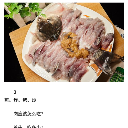
血
管
中
心
建
设
心
血
管
临
床
研
3
究
煎、炸、烤、炒
心
肉应该怎么吃？
血
管
首先，吃多少？