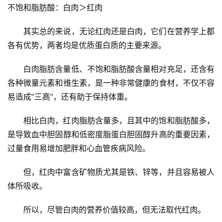
不饱和脂肪酸：白肉＞红肉
其实总的来说，无论红肉还是白肉，它们在营养学上都
各有优势，两者均是优质蛋白质的主要来源。
白肉脂肪含量低、不饱和脂肪酸含量相对充足，还含有
各种微量元素和维生素，是一种非常健康的食材，不仅不容
易造成“三高”，还有助于保持体重。
首
相比白肉，红肉脂肪含量多，且其中的饱和脂肪酸多，
页
是导致血中胆固醇和低密度脂蛋白胆固醇升高的重要因素，
过量食用易增加肥胖和心血管疾病风险。
医
学
但，红肉中富含矿物质尤其是铁、锌等，并且容易被人
新
体所吸收。
闻
所以，尽管白肉的营养价值较高，但无法取代红肉。
心