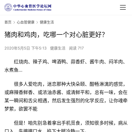
首页
心血管健康
健康生活
猪肉和鸡肉，吃哪一个对心脏更好？
2020年5月5日 下午5:13
健康生活
阅读 717
红烧肉、辣子鸡、啤酒鸭、蒜香虾、酱牛肉、闷羊肉、
水煮鱼…
很多人爱吃肉，迷恋那种大快朵颐、酣畅淋漓的感觉，
或麻辣香鲜香、或浓油赤酱、或清鲜平和，总有一味，会在
某一瞬间和舌尖相遇，然后发生强烈的化学反应，让你魂牵
梦萦，欲罢不能
但是！咱先别急着拿出手机觅食，须知很多时候，病从
口入，先擦擦口水，掐下大腿冷静一下。