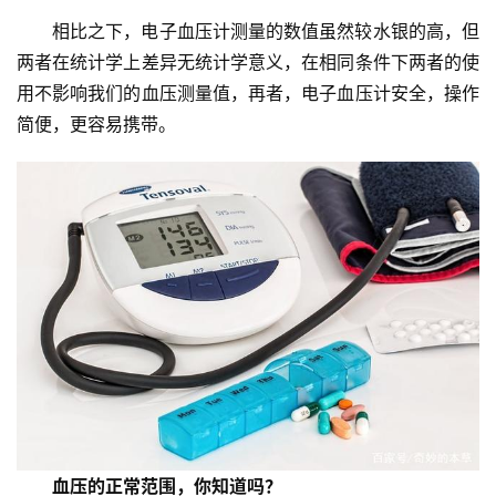
管
临
相比之下，电子血压计测量的数值虽然较水银的高，但
床
两者在统计学上差异无统计学意义，在相同条件下两者的使
研
用不影响我们的血压测量值，再者，电子血压计安全，操作
究
简便，更容易携带。
心
血
管
专
题
心
血
管
健
康
血压的正常范围，你知道吗？