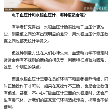
页
电
子血压计和水银血压计，哪种更适合呢？
医
学
有学者研究得出，水银血压计确实比电子血压计更准一
新
些，测量值之间没有出现明显的差异，用水银血压计测压数
闻
据之间也都无统计学意义。
心
但这种测量方法在人们心律失常、血流动力学不稳定时
血
常常会伴有不规则的断续的柯氏音，判断特征点较为困难，
管
这是一个明显的缺点。
中
心
而且水银血压计需要在良好环境下和患者镇静情绪，同
建
时正确操作下才可以，如果在家操作不正确，也是会让数值
设
有偏差，甚至一不小心打破血压计里面的水银瓶时，还会产
生有毒气体，对我们的居家空气环境造成污染，携带也不够
心
血
便利。