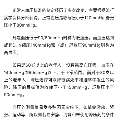
问
诊
正常人血压标准的制定经历了多次改变，主要根据流行
社
病学资料分析获得。正常血压是收缩压小于120mmHg,舒张
区
压小于80mmHg。
凡是血压低于90/60mmHg时称为低血压，而血压达到
或超过收缩压140mmHg和（或）舒张压90mmHg则称为
高血压。
如果是60岁以上的老年人，没有患高血压病，血压在
140mmHg到90mmHg以下，于正常范围。而对于80岁以
上的老年人，降压治疗可以降低病死率和脑卒中发生的风
险，降压的目标值为收缩压小于150mmHg，舒张压小于
90mmHg。
血压的测量值易受多种因素影响下，如情绪激动、紧
张、运动等，所以如若在安静、清醒和未使用降压药的条件