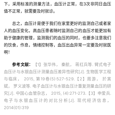
下，采用标准的测量方法，血压计正常，在3次非同日血压
值不正常，就需要及时就诊。
总之，血压计是便于我们在家里更好的监测自己或者家
人的血压变化，高血压患者随时监测自己的血压才能更加有
助于健康的管理，监测我们的血压的同时，也要多注意我们
的饮食，作息，情绪控制等，血压出血异常一定要及时就医
啊！
参考文献：
【1】张华伟， 秦航， 蒋红兵等. 臂式电子
血压计与水银血压计测量血压差异性研究[J]. 生物医学工程
与临床， 2015, 第19卷(5):527-529.【2】周游， 於寅
斌， 罗义波等. 电子血压计与水银血压计重复测量血压的研
究[J]. 中国心血管杂志， 2015, (4):271-273.【3】申爱兵. 
电子与水银血压计的对比分析[J]. 现代经济信息， 
2014(01):319